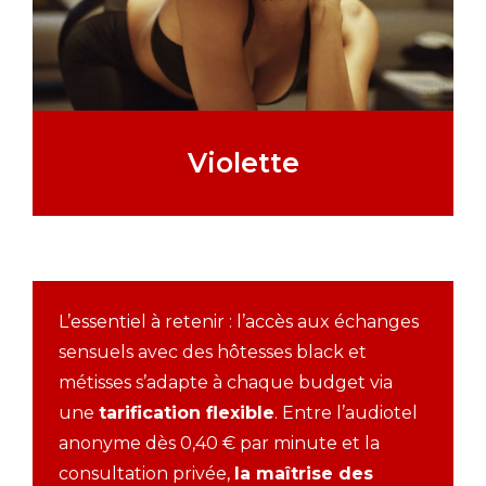
Violette
L’essentiel à retenir : l’accès aux échanges
sensuels avec des hôtesses black et
métisses s’adapte à chaque budget via
une
tarification flexible
. Entre l’audiotel
anonyme dès 0,40 € par minute et la
consultation privée,
la maîtrise des