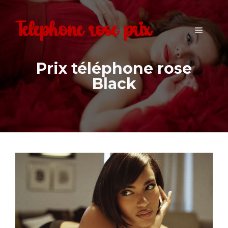
Aller
au
Téléphone rose prix
Menu
contenu
Prix téléphone rose
Black