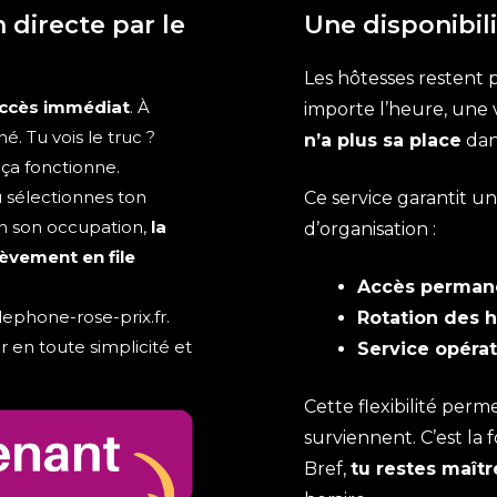
n directe par le
Une disponibili
Les hôtesses restent 
ccès immédiat
. À
importe l’heure, une 
. Tu vois le truc ?
n’a plus sa place
dan
ça fonctionne.
u sélectionnes ton
Ce service garantit u
lon son occupation,
la
d’organisation :
ièvement en file
Accès perman
elephone-rose-prix.fr.
Rotation des 
r en toute simplicité et
Service opérat
Cette flexibilité perme
surviennent. C’est la 
Bref,
tu restes maîtr