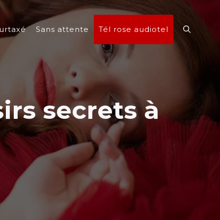
urtaxé
Sans attente
Tél rose audiotel
irs secrets à