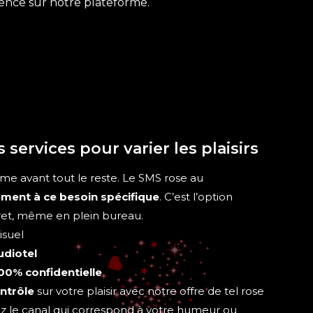
érence sur notre plateforme.
s services pour varier les plaisirs
prime avant tout le reste. Le SMS rose au
ment à ce besoin spécifique
. C’est l’option
cret, même en plein bureau.
isuel
udiotel
00% confidentielle
ntrôle
sur votre plaisir avec notre offre de tel rose
sez le canal qui correspond à votre humeur ou