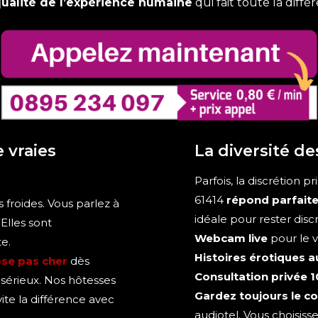
ualité de l’expérience humaine
qui fait toute la diff
 vraies
La diversité de
Parfois, la discrétion 
61414
répond parfaite
s froides. Vous parlez à
idéale pour rester dis
Elles sont
Webcam live
pour le v
e.
Histoires érotiques a
ose pas cher
dès
Consultation privée 1
 sérieux. Nos hôtesses
Gardez toujours le co
ite la différence avec
audiotel. Vous choisis