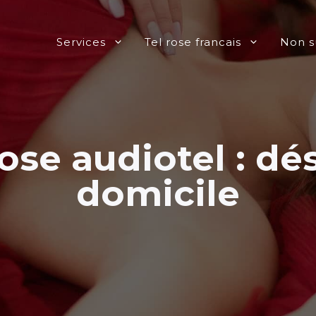
Services
Tel rose francais
Non s
se audiotel : dés
domicile