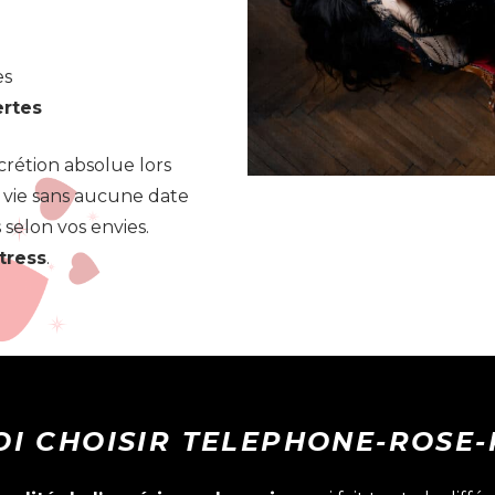
es
ertes
crétion absolue lors
à vie sans aucune date
s selon vos envies.
tress
.
I CHOISIR TELEPHONE-ROSE-P